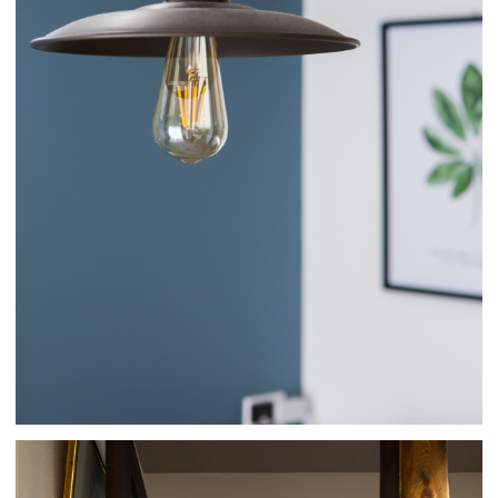
撮影実績
料金プラン
フォトブック製作
取材＆撮影サービ
ス
カメラマン紹介
YouTube チャン
ネル
about us
お申込の流れ
ご利用規約
〒451-0054 愛知県名古屋市西区南堀越1丁目13-5
©Tatemono Syashinten. 2017. ALL RIGHTS RESERVED