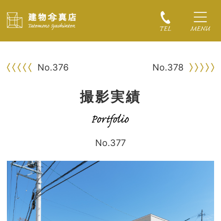
No.376
No.378
撮影実績
No.377