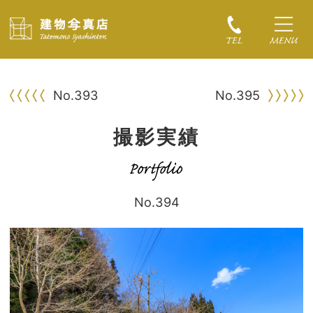
No.393
No.395
撮影実績
No.394