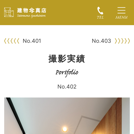
No.401
No.403
撮影実績
No.402