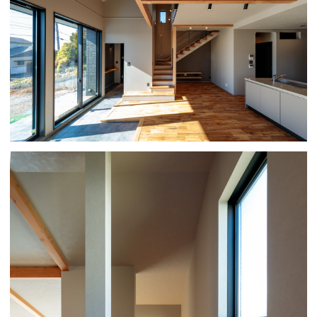
フォトブック製作
取材＆撮影サービ
ス
カメラマン紹介
YouTube チャン
ネル
about us
お申込の流れ
ご利用規約
〒451-0054 愛知県名古屋市西区南堀越1丁目13-5
©Tatemono Syashinten. 2017. ALL RIGHTS RESERVED
撮影申込はこ
問合せ・資料請
LINEで簡単に
ちら
求はこちら
相談