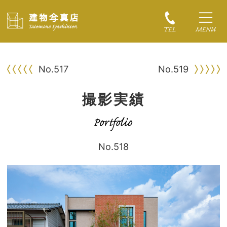
No.517
No.519
撮影実績
No.518